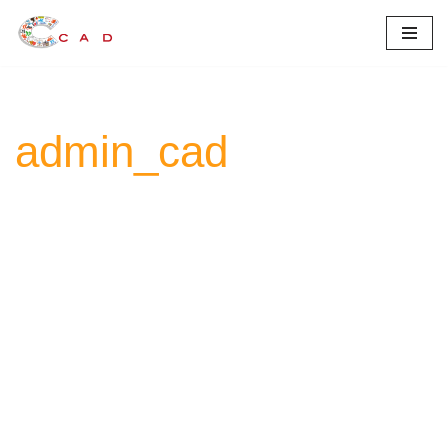
Aller
au
contenu
admin_cad